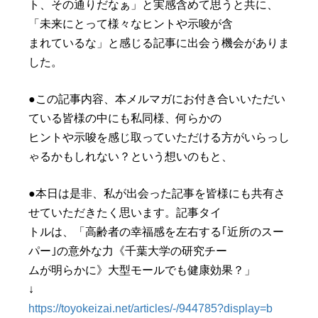
ト、その通りだなぁ」と実感含めて思うと共に、
「未来にとって様々なヒントや示唆が含
まれているな」と感じる記事に出会う機会がありま
した。
●この記事内容、本メルマガにお付き合いいただい
ている皆様の中にも私同様、何らかの
ヒントや示唆を感じ取っていただける方がいらっし
ゃるかもしれない？という想いのもと、
●本日は是非、私が出会った記事を皆様にも共有さ
せていただきたく思います。記事タイ
トルは、「高齢者の幸福感を左右する｢近所のスー
パー｣の意外な力《千葉大学の研究チー
ムが明らかに》大型モールでも健康効果？」
↓
https://toyokeizai.net/articles/-/944785?display=b