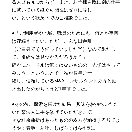
る人財も見つからず、また、お子様も既に別の仕事
に就いていて継ぐ可能性はゼロに等し
い、という状況下でのご相談でした。
●「ご利用者や地域、職員のためにも、何とか事業
は存続させたい。ただ、こんな田舎町
（ご自身でそう仰っていました^^）なので果たし
て、引継先は見つかるだろうか？」････
確かにハードルは無くはないものの、先ずはやって
みよう、ということで、私が長年ご一
緒し、信頼しているM&Aコンサルタントの方と動
き出したのがちょうど1年前でした。
●その後、探索を続けた結果、興味をお持ちいただ
いた某法人に手を挙げていただき、様
々な紆余曲折はあったものの双方が納得する形でよ
うやく着地。勿論、しばらくはA社長に